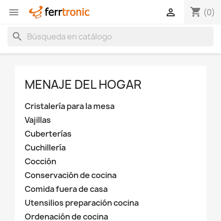
shopping_cart


(0)
search
MENAJE DEL HOGAR
Cristalería para la mesa
Vajillas
Cuberterías
Cuchillería
Cocción
Conservación de cocina
Comida fuera de casa
Utensilios preparación cocina
Ordenación de cocina