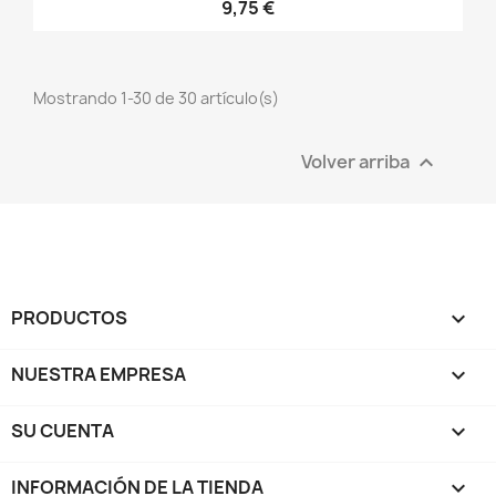
9,75 €
Mostrando 1-30 de 30 artículo(s)
Volver arriba

PRODUCTOS

NUESTRA EMPRESA

SU CUENTA

INFORMACIÓN DE LA TIENDA
keyboard_arrow_down