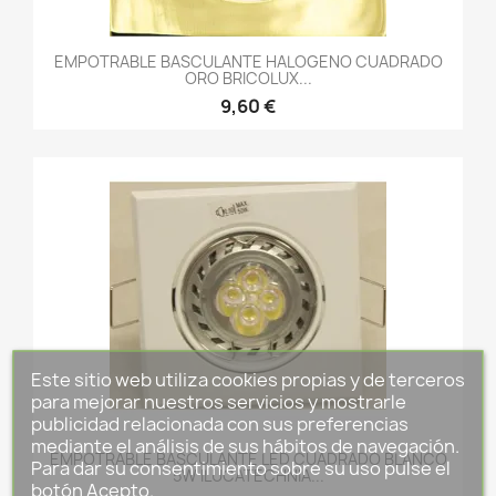
EMPOTRABLE BASCULANTE HALOGENO CUADRADO
ORO BRICOLUX...
9,60 €
Este sitio web utiliza cookies propias y de terceros
para mejorar nuestros servicios y mostrarle
publicidad relacionada con sus preferencias
mediante el análisis de sus hábitos de navegación.
EMPOTRABLE BASCULANTE LED CUADRADO BLANCO
Para dar su consentimiento sobre su uso pulse el
5W ILUCATECHNIA...
botón Acepto.