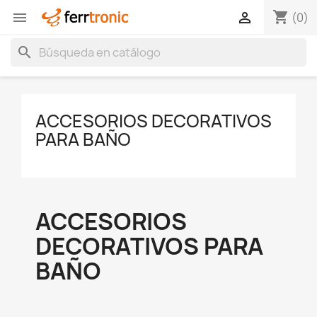
shopping_cart


(0)
search
ACCESORIOS DECORATIVOS
PARA BAÑO
ACCESORIOS
DECORATIVOS PARA
BAÑO