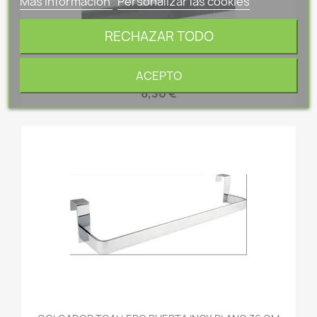
Más información
Personalizar las cookies
RECHAZAR TODO
COLGADOR PARA RADIADOR BAÑO X 2 UDS BLANCO
ACEPTO
WENKO 4468160100
6,30 €