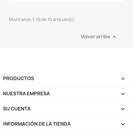
Mostrando 1-10 de 10 artículo(s)
Volver arriba

PRODUCTOS

NUESTRA EMPRESA

SU CUENTA

INFORMACIÓN DE LA TIENDA
keyboard_arrow_down