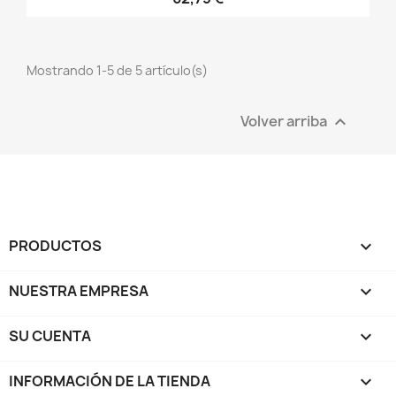
Mostrando 1-5 de 5 artículo(s)
Volver arriba

PRODUCTOS

NUESTRA EMPRESA

SU CUENTA

INFORMACIÓN DE LA TIENDA
keyboard_arrow_down