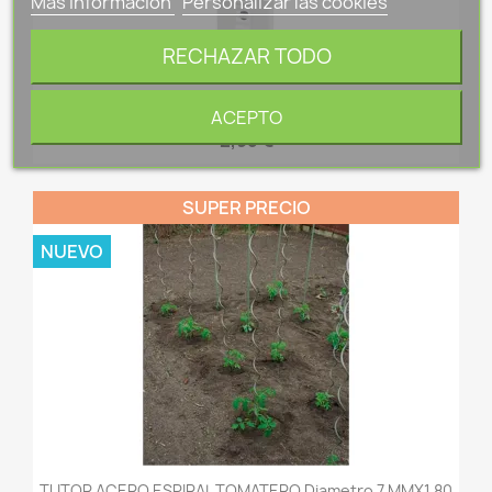
Más información
Personalizar las cookies
RECHAZAR TODO
TERMOMETRO DE PVC 20,5X4,4X0,7 CM AQUA
CONTROL B2210
ACEPTO
2,95 €
SUPER PRECIO
NUEVO
TUTOR ACERO ESPIRAL TOMATERO Diametro 7 MMX1,80