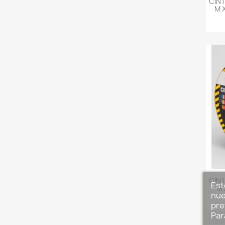
CINT
M 
CINT
Est
M 
nue
pre
Par