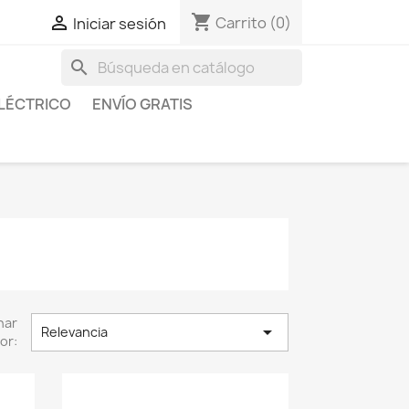
shopping_cart

Carrito
(0)
Iniciar sesión
search
LÉCTRICO
ENVÍO GRATIS
nar

Relevancia
or: