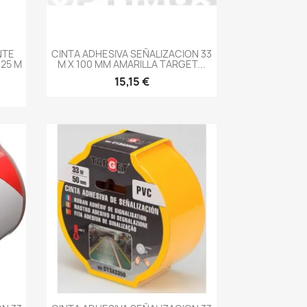
-->
NTE
CINTA ADHESIVA SEÑALIZACION 33
25 M
M X 100 MM AMARILLA TARGET...
15,15 €