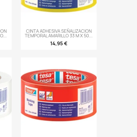
-->
ION
CINTA ADHESIVA SEÑALIZACION
...
TEMPORAL AMARILLO 33 M X 50...
14,95 €