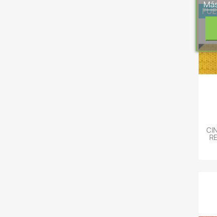
Más
FUE
CI
RE