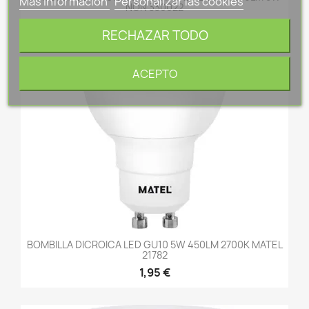
Más información
Personalizar las cookies
NON 330022
1,15 €
RECHAZAR TODO
ACEPTO
BOMBILLA DICROICA LED GU10 5W 450LM 2700K MATEL
21782
1,95 €