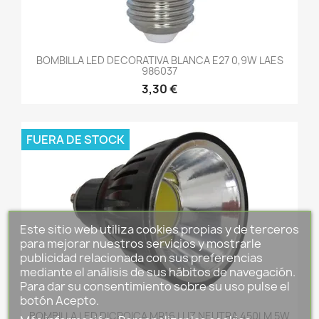
BOMBILLA LED DECORATIVA BLANCA E27 0,9W LAES
986037
3,30 €
FUERA DE STOCK
Este sitio web utiliza cookies propias y de terceros
para mejorar nuestros servicios y mostrarle
publicidad relacionada con sus preferencias
mediante el análisis de sus hábitos de navegación.
Para dar su consentimiento sobre su uso pulse el
botón Acepto.
BOMBILLA LED DICROICA MR16 LUZ NEUTRA 450LM 5W