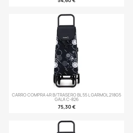
54,60 €
CARRO COMPRA 4R B/TRASERO BL 55 L GARMOL 218G5
GALA C-826
75,30 €