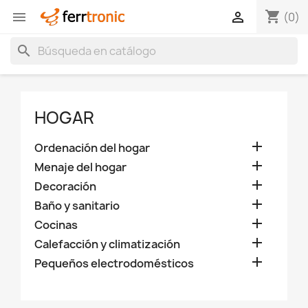
shopping_cart


(0)
search
HOGAR

Ordenación del hogar

Menaje del hogar

Decoración

Baño y sanitario

Cocinas

Calefacción y climatización

Pequeños electrodomésticos