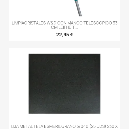
LIMPIACRISTALES W&D CON MANGO TELESCOPICO 33
CM LEIFHEIT...
22,95 €
LIJA METAL TELA ESMERIL GRANO 3/040 (25 UDS) 230 X