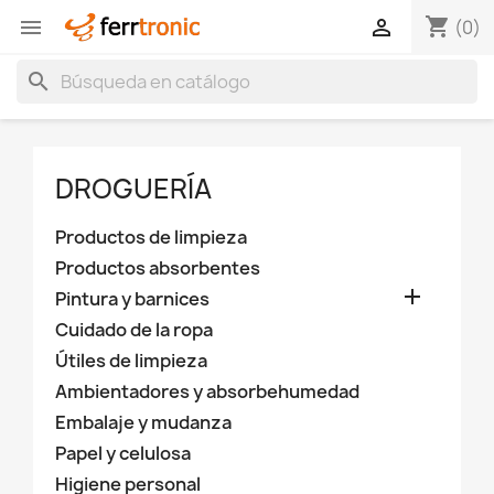
shopping_cart


(0)
search
DROGUERÍA
Productos de limpieza
Productos absorbentes

Pintura y barnices
Cuidado de la ropa
Útiles de limpieza
Ambientadores y absorbehumedad
Embalaje y mudanza
Papel y celulosa
Higiene personal