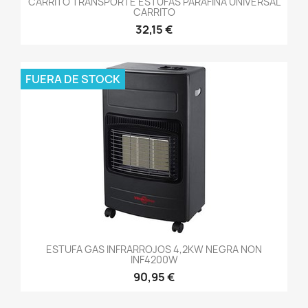
CARRITO TRANSPORTE ESTUFAS PARAFINA UNIVERSAL
CARRITO
32,15 €
FUERA DE STOCK
ESTUFA GAS INFRARROJOS 4,2KW NEGRA NON
INF4200W
90,95 €