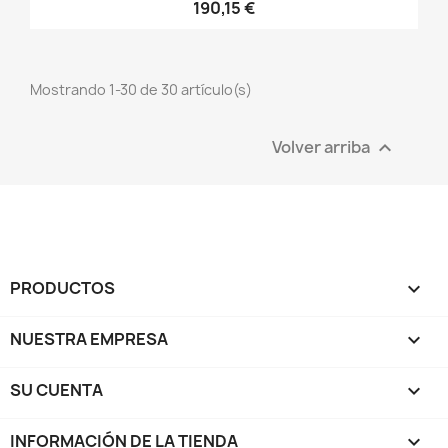
190,15 €
Mostrando 1-30 de 30 artículo(s)
Volver arriba

PRODUCTOS

NUESTRA EMPRESA

SU CUENTA

INFORMACIÓN DE LA TIENDA
keyboard_arrow_down