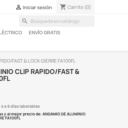
shopping_cart

Carrito
(0)
Iniciar sesión
search
LÉCTRICO
ENVÍO GRATIS
PIDO/FAST & LOCK GIERRE FA100FL
NIO CLIP RAPIDO/FAST &
0FL
 4 a 6 días laborables
s y al mejor precio de: ANDAMIO DE ALUMINIO
RE FA100FL