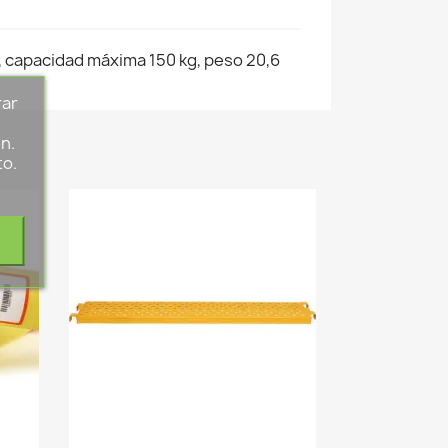
 capacidad máxima 150 kg, peso 20,6
rar
s
n.
to.