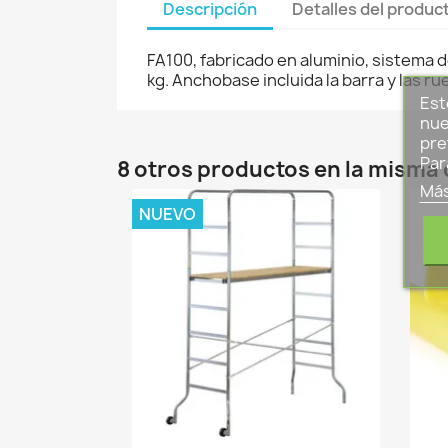
Descripción
Detalles del produc
FA100, fabricado en aluminio, sistema
kg. Anchobase incluida la barra y las r
Est
nue
pre
Par
8 otros productos en la misma 
Más
NUEVO