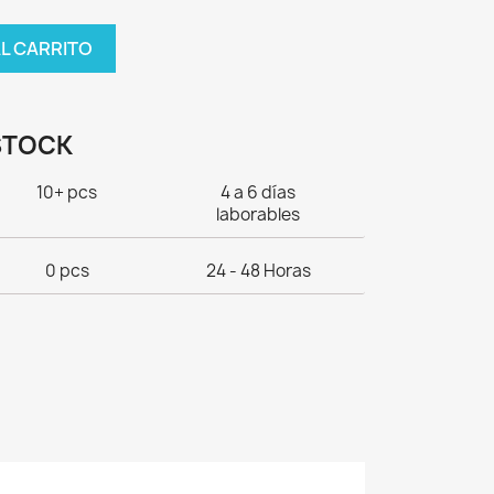
AL CARRITO
STOCK
10+ pcs
4 a 6 días
laborables
0 pcs
24 - 48 Horas