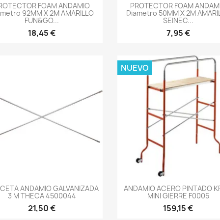
-->
-->
ROTECTOR FOAM ANDAMIO
PROTECTOR FOAM ANDAM
ametro 92MM X 2M AMARILLO
Diametro 50MM X 2M AMARI
FUN&GO...
SEINEC...
18,45 €
7,95 €
NUEVO
-->
-->
CETA ANDAMIO GALVANIZADA
ANDAMIO ACERO PINTADO K
3 M THECA 4500044
MINI GIERRE F0005
21,50 €
159,15 €