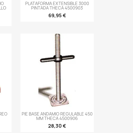
-->
IO
PLATAFORMA EXTENSIBLE 3000
LLO
PINTADA THECA 4500903
69,95 €
-->
REO
PIE BASE ANDAMIO REGULABLE 450
MM THECA 4500906
28,30 €