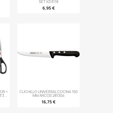
N
SET KD3118
6,95 €
-->
OR +
CUCHILLO UNIVERSAL COCINA 150
3...
MM ARCOS 281304
16,75 €