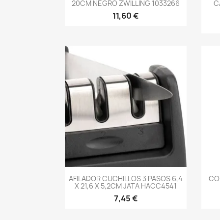
20CM NEGRO ZWILLING 1033266
C
11,60 €
-->
AFILADOR CUCHILLOS 3 PASOS 6,4
CO
X 21,6 X 5,2CM JATA HACC4541
7,45 €