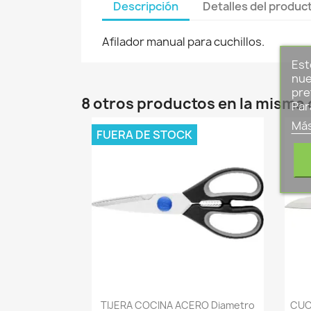
Descripción
Detalles del produc
Afilador manual para cuchillos.
Est
nue
pre
8 otros productos en la misma 
Par
Más
FUERA DE STOCK
-->
TIJERA COCINA ACERO Diametro
CUC