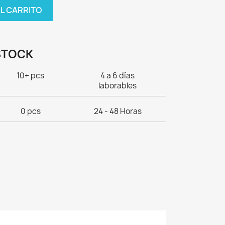
AL CARRITO
STOCK
10+ pcs
4 a 6 días
laborables
0 pcs
24 - 48 Horas