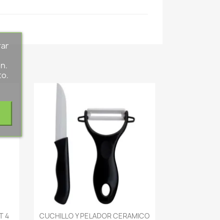
rar
s
n.
to.
-->
T 4
CUCHILLO Y PELADOR CERAMICO