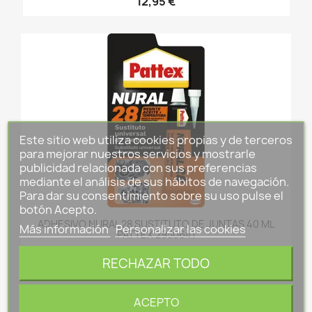
12,95 €
Este sitio web utiliza cookies propias y de terceros
para mejorar nuestros servicios y mostrarle
publicidad relacionada con sus preferencias
mediante el análisis de sus hábitos de navegación.
Para dar su consentimiento sobre su uso pulse el
botón Acepto.
ADHESIVO NURAL 28 SUSTITUTO DE JUNTAS 40 ML
Más información
Personalizar las cookies
PATTEX 2950641
15,75 €
RECHAZAR TODO
ACEPTO