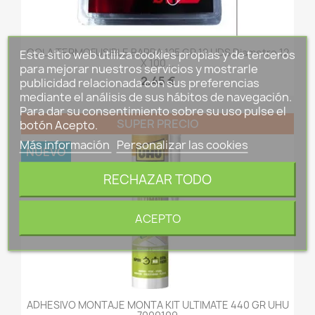
COLA TERMOFUSIBLE BARRA 125 GR 12 UDS Diametro 12
Este sitio web utiliza cookies propias y de terceros
X 100...
para mejorar nuestros servicios y mostrarle
2,45 €
publicidad relacionada con sus preferencias
mediante el análisis de sus hábitos de navegación.
Para dar su consentimiento sobre su uso pulse el
SUPER PRECIO
botón Acepto.
Más información
Personalizar las cookies
NUEVO
RECHAZAR TODO
ACEPTO
ADHESIVO MONTAJE MONTA KIT ULTIMATE 440 GR UHU