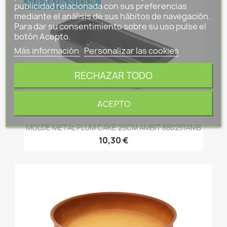
FUERA DE STOCK
publicidad relacionada con sus preferencias
mediante el análisis de sus hábitos de navegación.
Para dar su consentimiento sobre su uso pulse el
botón Acepto.
Más información
Personalizar las cookies
RECHAZAR TODO
ACEPTO
MOLDE METAL PLUM CAKE 25CM AMBIT 880251AMB
10,30 €