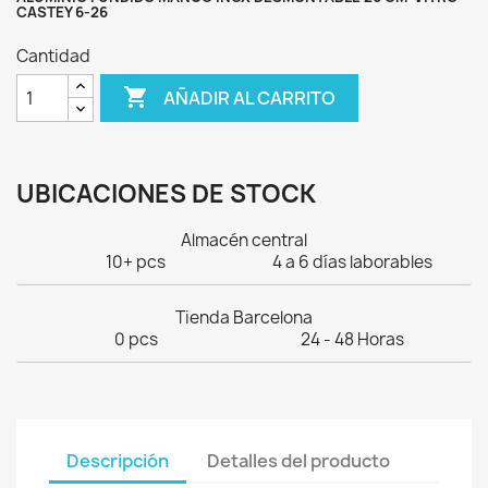
CASTEY 6-26
Cantidad

AÑADIR AL CARRITO
UBICACIONES DE STOCK
Almacén central
10+ pcs
4 a 6 días laborables
Tienda Barcelona
0 pcs
24 - 48 Horas
Descripción
Detalles del producto