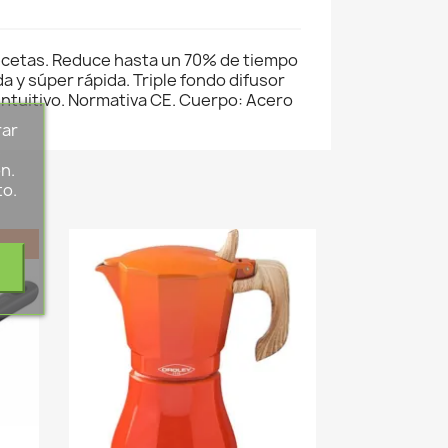
 recetas. Reduce hasta un 70% de tiempo
a y súper rápida. Triple fondo difusor
 intuitivo. Normativa CE. Cuerpo: Acero
rar
s
n.
to.