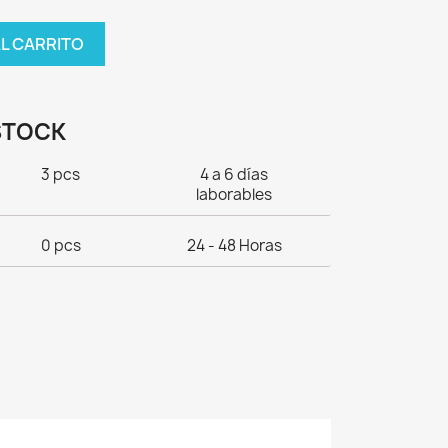
AL CARRITO
STOCK
3 pcs
4 a 6 días
laborables
0 pcs
24 - 48 Horas