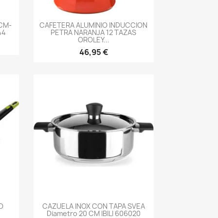
-->
CM-
CAFETERA ALUMINIO INDUCCION
44
PETRA NARANJA 12 TAZAS
OROLEY...
46,95 €
-->
O
CAZUELA INOX CON TAPA SVEA
Diametro 20 CM IBILI 606020