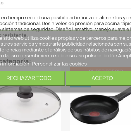
to
ar en tiempo record una posibilidad infinita de alimentos y
cción tradicional. Dos niveles de presión para cocina rápid
l. 4 sistemas de seguridad. Diseño llamativo. Manejo suave e
o resistente.
e sitio web utiliza cookies propias y de terceros para mejo
stros servicios y mostrarle publicidad relacionada con su
ferencias mediante el análisis de sus hábitos de navegació
a dar su consentimiento sobre su uso pulse el botón Acep
categoría:
 información
Personalizar las cookies
SUPER PRECIO
RECHAZAR TODO
ACEPTO
NUEVO