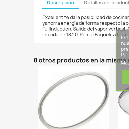
Descripción
Detalles del produc
Excellent te da la posibilidad de cocin
yahorra energía de forma respecto la co
FullInduction. Salida del vapor vertica
inoxidable 18/10. Pomo: Baquelita term
Est
nue
pre
Par
8 otros productos en la misma 
Más