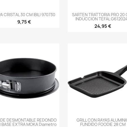
-->
-->
A CRISTAL 30 CM IBILI 970730
SARTEN TRATTORIA PRO 20 
INDUCCION TEFAL G61202
9,75 €
24,95 €
-->
-->
DE DESMONTABLE REDONDO
GRILL CON RAYAS ALUMINI
 BASE EXTRA MOKA Diametro
FUNDIDO FOODIE 28 CM