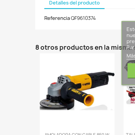
Detalles del producto
Referencia
QF9610374
Est
nue
pre
8 otros productos en la misma 
Par
Más
-->
AMOLADORA CON CABLE 850 W
TAL