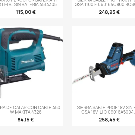
 LI-I BL SIN BATERIA 4514305
GSA 1100 E 060164C800 BOSC
115,00 €
248,95 €
-->
-->
RRA DE CALAR CON CABLE 450
SIERRA SABLE PROF 18V SIN 
W MAKITA 4326
GSA 18V-LI C 06016A5004.
84,15 €
258,45 €