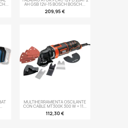
H...
AH GSB 12V-15 BOSCH BOSCH...
209,95 €
-->
BAT
MULTIHERRAMIENTA OSCILANTE
..
CON CABLE MT300K 300 W + 11...
112,30 €