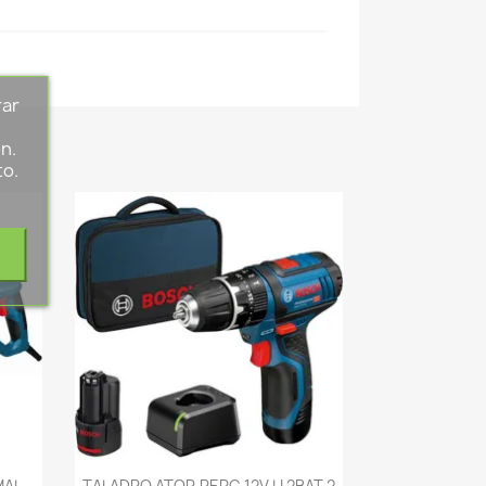
rar
s
n.
to.
-->
MAL
TALADRO ATOR.PERC 12V LI 2BAT 2