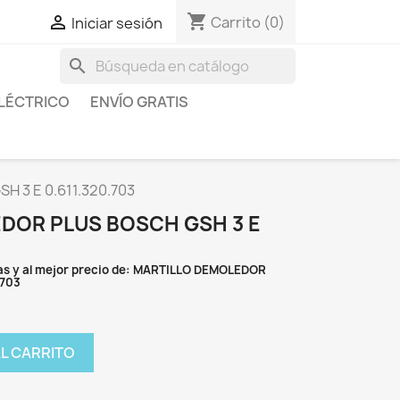
shopping_cart

Carrito
(0)
Iniciar sesión
search
LÉCTRICO
ENVÍO GRATIS
 3 E 0.611.320.703
DOR PLUS BOSCH GSH 3 E
as y al mejor precio de: MARTILLO DEMOLEDOR
.703
AL CARRITO