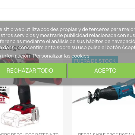
e sitio web utiliza cookies propias y de terceros para mejo
stros servicios y mostrarle publicidad relacionada con su
ferencias mediante el análisis de sus hábitos de navegació
categoría:
a dar su consentimiento sobre su uso pulse el botón Acep
 información
Personalizar las cookies
FUERA DE STOCK
RECHAZAR TODO
ACEPTO
-->
-->
ADRO PERCUTOR BATERIA TP-
SIERRA SABLE PROF 1100W 