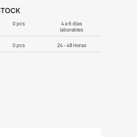
STOCK
0 pcs
4 a 6 días
laborables
0 pcs
24 - 48 Horas