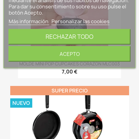
mediante el análisis de sus hábitos de navegación.
Para dar su consentimiento sobre su uso pulse el
botón Acepto.
Más información
Personalizar las cookies
RECHAZAR TODO
ACEPTO
MOLDE MINI POP CUPCAKES CORAZON MLC003
7,00 €
SUPER PRECIO
NUEVO