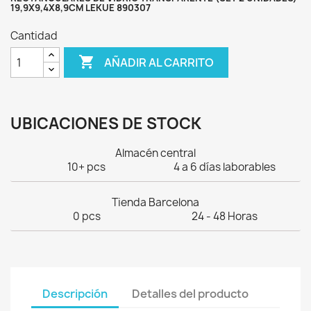
19,9X9,4X8,9CM LEKUE 890307
Cantidad

AÑADIR AL CARRITO
UBICACIONES DE STOCK
Almacén central
10+ pcs
4 a 6 días laborables
Tienda Barcelona
0 pcs
24 - 48 Horas
Descripción
Detalles del producto