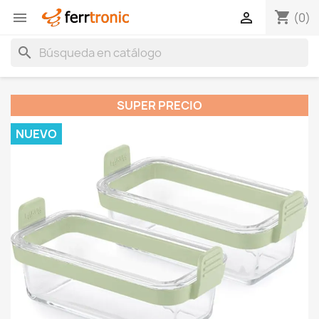
shopping_cart


(0)
search
SUPER PRECIO
NUEVO