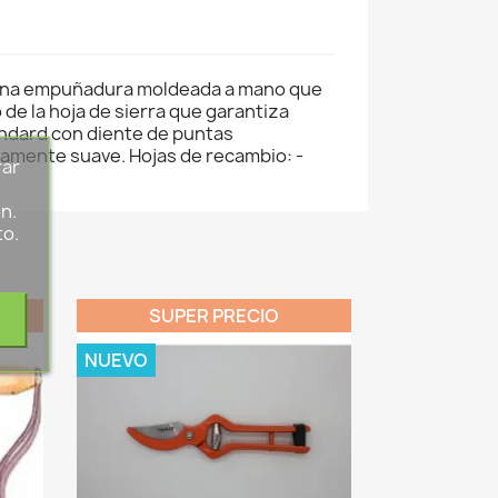
on una empuñadura moldeada a mano que
e la hoja de sierra que garantiza
tandard con diente de puntas
damente suave. Hojas de recambio: -
rar
s
n.
to.
SUPER PRECIO
NUEVO