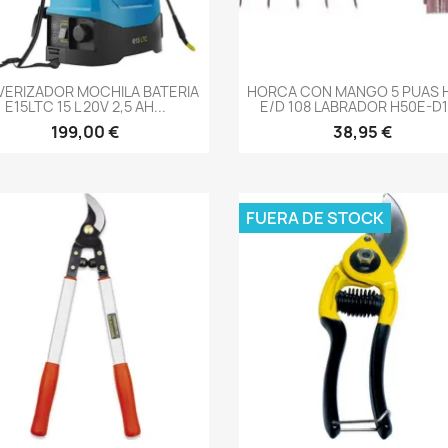
-->
-->
VERIZADOR MOCHILA BATERIA
HORCA CON MANGO 5 PUAS H
E15LTC 15 L 20V 2,5 AH...
E/D 108 LABRADOR H50E-D
199,00 €
38,95 €
FUERA DE STOCK