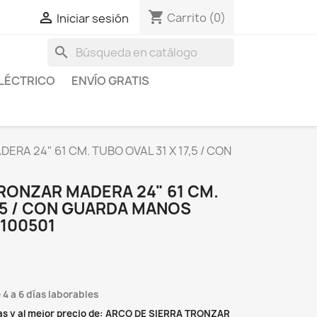
shopping_cart

Carrito
(0)
Iniciar sesión
search
LÉCTRICO
ENVÍO GRATIS
RA 24" 61 CM. TUBO OVAL 31 X 17,5 / CON
RONZAR MADERA 24" 61 CM.
7,5 / CON GUARDA MANOS
100501
 4 a 6 días laborables
as y al mejor precio de: ARCO DE SIERRA TRONZAR