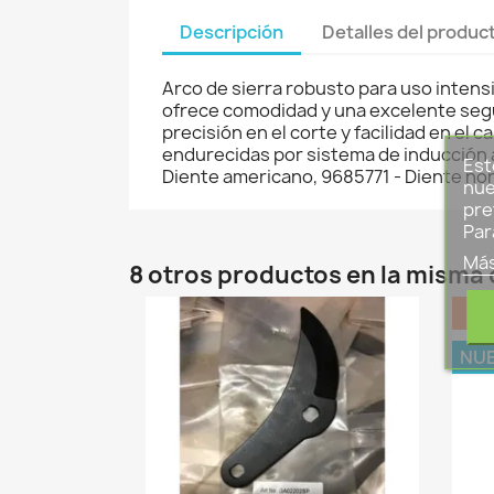
Descripción
Detalles del produc
Arco de sierra robusto para uso inten
ofrece comodidad y una excelente segur
precisión en el corte y facilidad en el
endurecidas por sistema de inducción 
Est
Diente americano, 9685771 - Diente n
nue
pre
Par
Más
8 otros productos en la misma 
NU