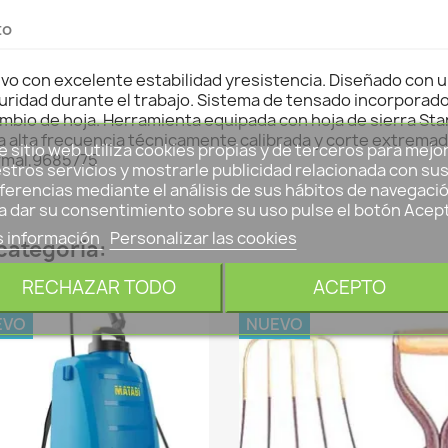
to
sivo con excelente estabilidad yresistencia. Diseñado c
idad durante el trabajo. Sistema de tensado incorporado d
 cambio de hoja. Herramienta equipada con hoja de sierra S
a alta frecuencia técnicamente calibrada y corte extrema
e sitio web utiliza cookies propias y de terceros para mejo
ormal,9685775
stros servicios y mostrarle publicidad relacionada con su
ferencias mediante el análisis de sus hábitos de navegació
a dar su consentimiento sobre su uso pulse el botón Acep
 información
Personalizar las cookies
categoría:
SUPER PRECIO
SUPER PRECIO
RECHAZAR TODO
ACEPTO
EVO
NUEVO