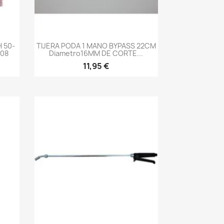
-->
 50-
TIJERA PODA 1 MANO BYPASS 22CM
108
Diametro16MM DE CORTE...
11,95 €