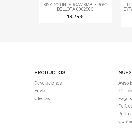
-->
BINADOR INTERCAMBIABLE 3052
TI
BELLOTA 8982806
BYP
13,75 €
PRODUCTOS
NUES
Devoluciones
Aviso l
Envío
Términ
Ofertas
Pago 
Polític
Políti
Conta