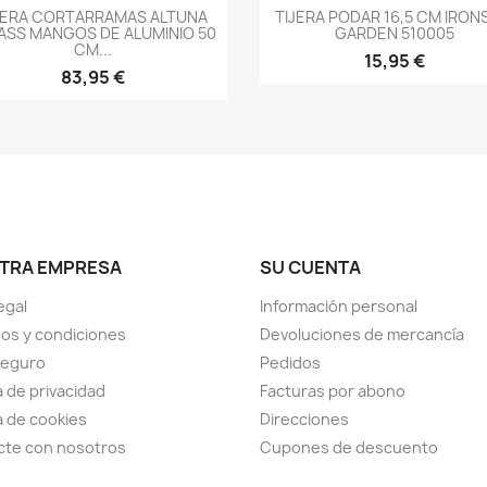
-->
-->
JERA CORTARRAMAS ALTUNA
TIJERA PODAR 16,5 CM IRON
ASS MANGOS DE ALUMINIO 50
GARDEN 510005
CM...
15,95 €
83,95 €
TRA EMPRESA
SU CUENTA
egal
Información personal
os y condiciones
Devoluciones de mercancía
seguro
Pedidos
a de privacidad
Facturas por abono
ca de cookies
Direcciones
cte con nosotros
Cupones de descuento