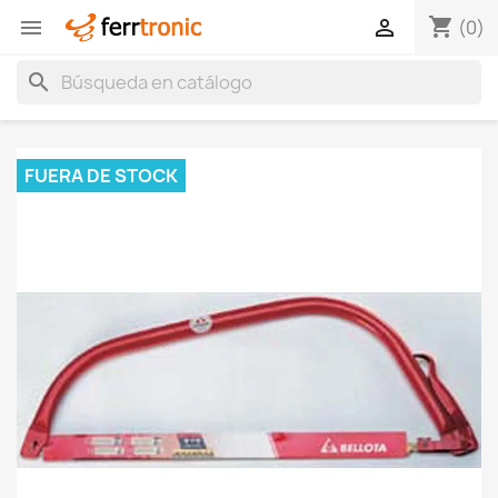
shopping_cart


(0)
search
FUERA DE STOCK