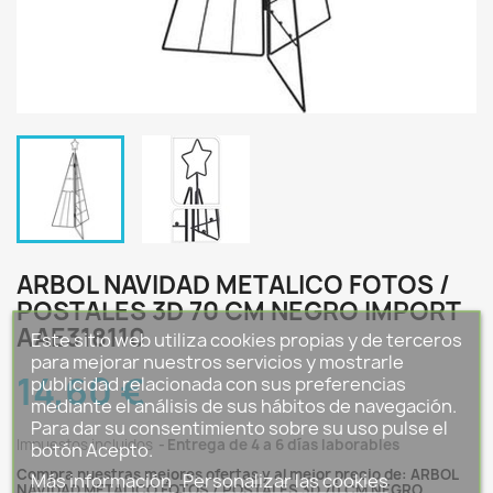
ARBOL NAVIDAD METALICO FOTOS /
POSTALES 3D 70 CM NEGRO IMPORT
AAE318110
Este sitio web utiliza cookies propias y de terceros
para mejorar nuestros servicios y mostrarle
14,60 €
publicidad relacionada con sus preferencias
mediante el análisis de sus hábitos de navegación.
Para dar su consentimiento sobre su uso pulse el
Impuestos incluidos
Entrega de 4 a 6 días laborables
botón Acepto.
Compra nuestras mejores ofertas y al mejor precio de: ARBOL
Más información
Personalizar las cookies
NAVIDAD METALICO FOTOS / POSTALES 3D 70 CM NEGRO