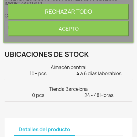
IMPORT AAE318110
RECHAZAR TODO
Cantidad

AÑADIR AL CARRITO
ACEPTO
UBICACIONES DE STOCK
Almacén central
10+ pcs
4 a 6 días laborables
Tienda Barcelona
0 pcs
24 - 48 Horas
Detalles del producto