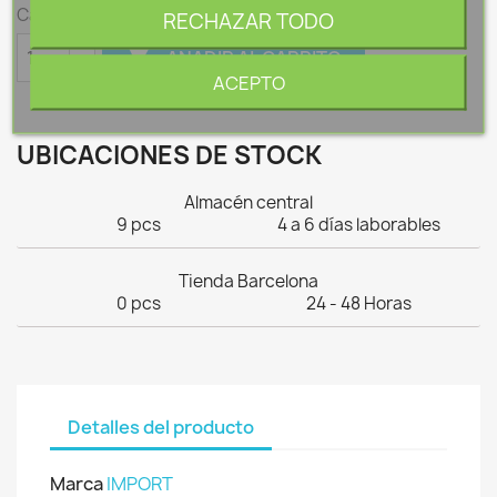
Cantidad
RECHAZAR TODO

AÑADIR AL CARRITO
ACEPTO
UBICACIONES DE STOCK
Almacén central
9 pcs
4 a 6 días laborables
Tienda Barcelona
0 pcs
24 - 48 Horas
Detalles del producto
Marca
IMPORT