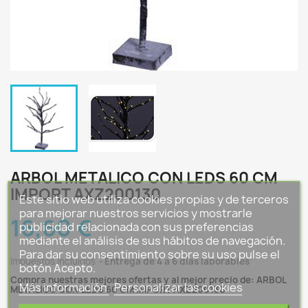
ARBOL METALICO CON LEDS 60 CM
IMPORT AXZ200130
Este sitio web utiliza cookies propias y de terceros
para mejorar nuestros servicios y mostrarle
16,60 €
publicidad relacionada con sus preferencias
mediante el análisis de sus hábitos de navegación.
Para dar su consentimiento sobre su uso pulse el
Impuestos incluidos
Entrega de 4 a 6 días laborables
botón Acepto.
Compra nuestras mejores ofertas y al mejor precio de: ARBOL
Más información
Personalizar las cookies
METALICO CON LEDS 60 CM IMPORT AXZ200130