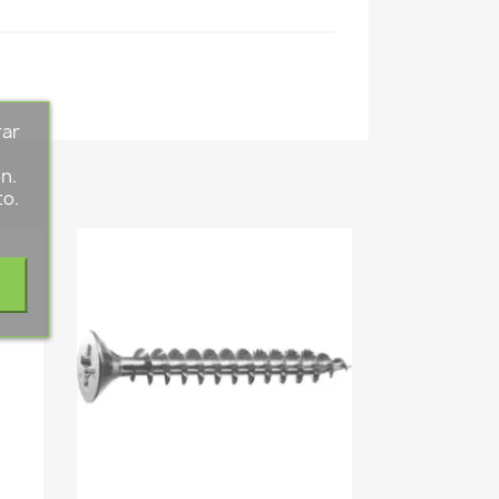
rar
s
n.
to.