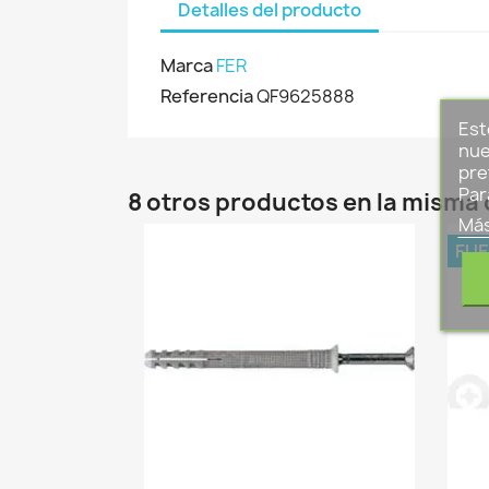
Detalles del producto
Marca
FER
Referencia
QF9625888
Est
nue
pre
Par
8 otros productos en la misma 
Más
FUE