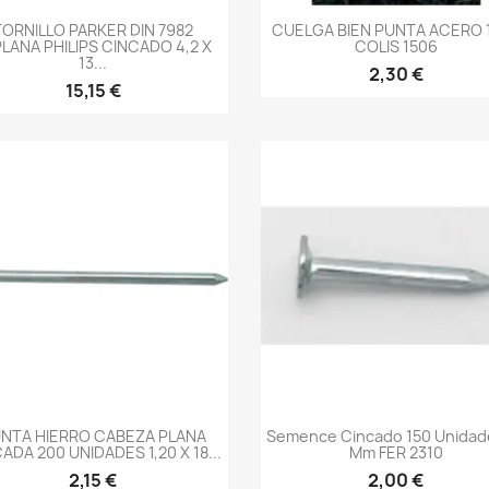
-->
-->
TORNILLO PARKER DIN 7982
CUELGA BIEN PUNTA ACERO 
LANA PHILIPS CINCADO 4,2 X
COLIS 1506
13...
2,30 €
15,15 €
-->
-->
NTA HIERRO CABEZA PLANA
Semence Cincado 150 Unidad
ADA 200 UNIDADES 1,20 X 18...
Mm FER 2310
2,15 €
2,00 €