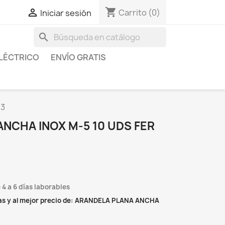
shopping_cart

Carrito
(0)
Iniciar sesión
search
LÉCTRICO
ENVÍO GRATIS
53
NCHA INOX M-5 10 UDS FER
 4 a 6 días laborables
as y al mejor precio de: ARANDELA PLANA ANCHA