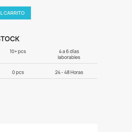
AL CARRITO
STOCK
10+ pcs
4 a 6 días
laborables
0 pcs
24 - 48 Horas