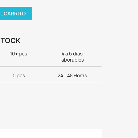
AL CARRITO
STOCK
10+ pcs
4 a 6 días
laborables
0 pcs
24 - 48 Horas