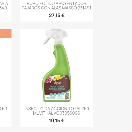
-->
ARIA
BUHO EOLICO AHUYENTADOR
640
PAJAROS CON ALAS MASSÓ 231491
27,15 €
-->
O 50
INSECTICIDA ACCION TOTAL 750
ML VITHAL VG03056096
10,15 €