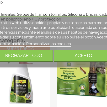
to
 lineales. Se puede fijar con tornillos, Silicona o bridas. cad
do en polipropileno + UV protección
e sitio web utiliza cookies propias y de terceros para mejo
stros servicios y mostrarle publicidad relacionada con su
ferencias mediante el análisis de sus hábitos de navegació
a dar su consentimiento sobre su uso pulse el botón Acep
categoría:
 información
Personalizar las cookies
SUPER PRECIO
RECHAZAR TODO
ACEPTO
EVO