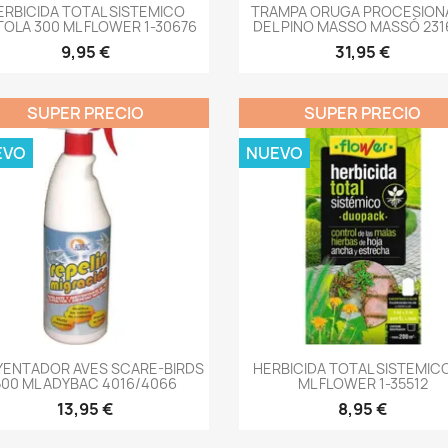
-->
-->
ERBICIDA TOTAL SISTEMICO
TRAMPA ORUGA PROCESION
TOLA 300 ML FLOWER 1-30676
DEL PINO MASSO MASSÓ 231
9,95 €
31,95 €
SUPER PRECIO
SUPER PRECIO
EVO
NUEVO
-->
-->
YENTADOR AVES SCARE-BIRDS
HERBICIDA TOTAL SISTEMIC
500 ML ADYBAC 4016/4066
ML FLOWER 1-35512
13,95 €
8,95 €