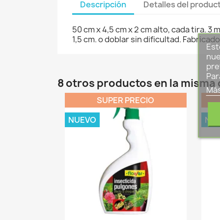
Descripción
Detalles del produc
50 cm x 4,5 cm x 2 cm alto, cada tira. 3 m
1,5 cm. o doblar sin dificultad. Fabrica
Est
nue
pre
Par
8 otros productos en la misma 
Más
SUPER PRECIO
NUEVO
NU