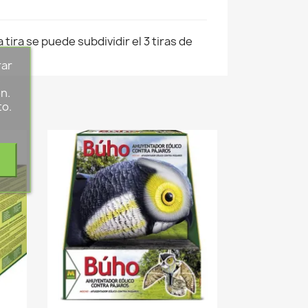
a tira se puede subdividir el 3 tiras de
rar
s
n.
to.