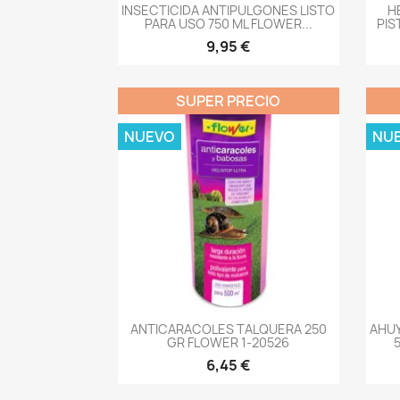
-->
INSECTICIDA ANTIPULGONES LISTO
H
PARA USO 750 ML FLOWER...
PIS
9,95 €
SUPER PRECIO
NUEVO
NU
-->
ANTICARACOLES TALQUERA 250
AHU
GR FLOWER 1-20526
6,45 €