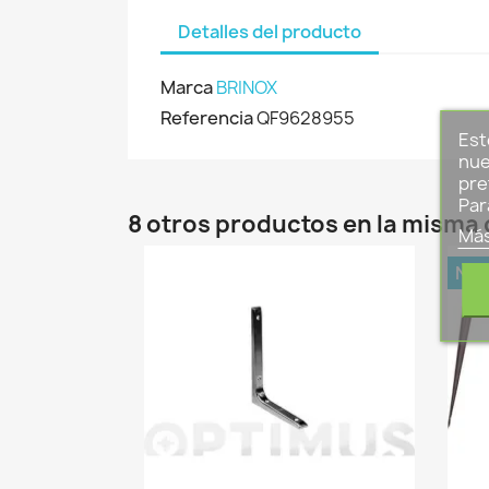
Detalles del producto
Marca
BRINOX
Referencia
QF9628955
Est
nue
pre
Par
8 otros productos en la misma 
Más
NU