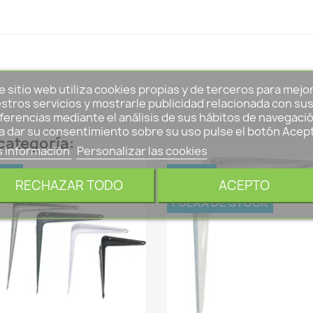
e sitio web utiliza cookies propias y de terceros para mejo
stros servicios y mostrarle publicidad relacionada con su
ferencias mediante el análisis de sus hábitos de navegació
a dar su consentimiento sobre su uso pulse el botón Acep
categoría:
 información
Personalizar las cookies
EVO
NUEVO
RECHAZAR TODO
ACEPTO
FUERA DE STOCK