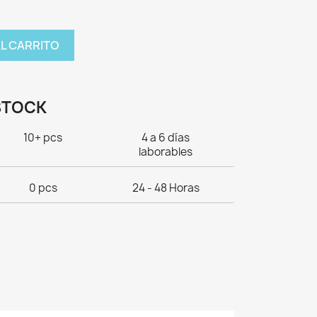
AL CARRITO
STOCK
10+ pcs
4 a 6 días
laborables
0 pcs
24 - 48 Horas