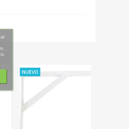
rar
s
n.
to.
NUEVO