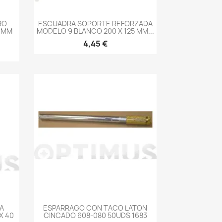
-->
RO
ESCUADRA SOPORTE REFORZADA
0 MM
MODELO 9 BLANCO 200 X 125 MM...
4,45 €
-->
A
ESPARRAGO CON TACO LATON
X 40
CINCADO 608-080 50UDS 1683