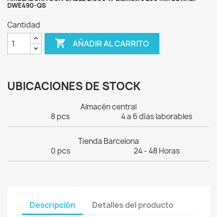
DWE490-QS
Cantidad

AÑADIR AL CARRITO
UBICACIONES DE STOCK
Almacén central
8 pcs
4 a 6 días laborables
Tienda Barcelona
0 pcs
24 - 48 Horas
Descripción
Detalles del producto