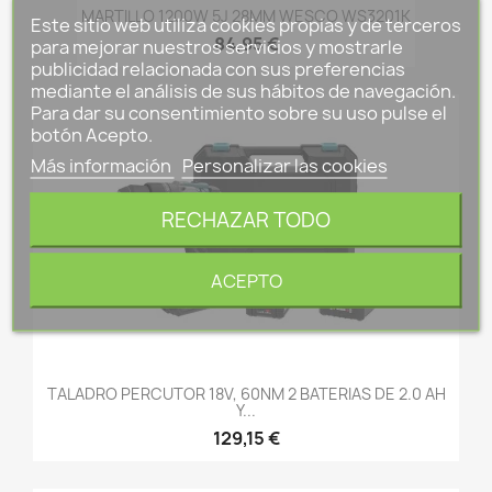
MARTILLO 1200W 5J 28MM WESCO WS3201K
Este sitio web utiliza cookies propias y de terceros
84,95 €
para mejorar nuestros servicios y mostrarle
publicidad relacionada con sus preferencias
mediante el análisis de sus hábitos de navegación.
Para dar su consentimiento sobre su uso pulse el
botón Acepto.
Más información
Personalizar las cookies
RECHAZAR TODO
ACEPTO
TALADRO PERCUTOR 18V, 60NM 2 BATERIAS DE 2.0 AH
Y...
129,15 €