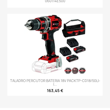
060114E500
TALADRO PERCUTOR BATERIA 18V PACKTP-CD18/50LI-
I...
163,45 €