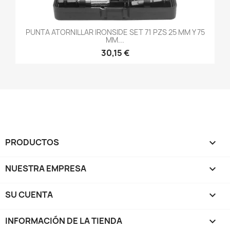
PUNTA ATORNILLAR IRONSIDE SET 71 PZS 25 MM Y 75
MM...
30,15 €
PRODUCTOS

NUESTRA EMPRESA

SU CUENTA

INFORMACIÓN DE LA TIENDA
keyboard_arrow_down