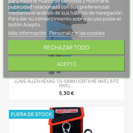
para mejorar nuestros servicios y mostrarle
publicidad relacionada con sus preferencias
NUEVO
mediante el análisis de sus hábitos de navegación.
Para dar su consentimiento sobre su uso pulse el
botón Acepto.
Más información
Personalizar las cookies
RECHAZAR TODO
ACEPTO
LLAVE ALLEN HEXAG. 1,5-10MM CORTA NE NIVEL 9 PZ
NIVEL...
5,30 €
FUERA DE STOCK