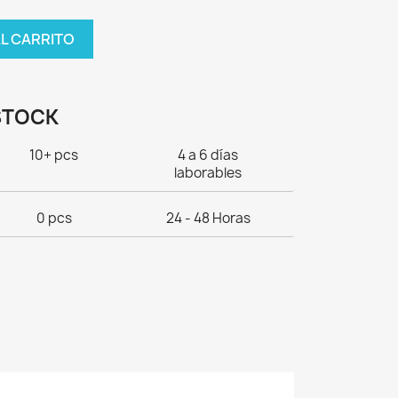
AL CARRITO
STOCK
10+ pcs
4 a 6 días
laborables
0 pcs
24 - 48 Horas