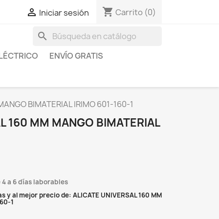
shopping_cart

Carrito
(0)
Iniciar sesión
search
LÉCTRICO
ENVÍO GRATIS
MANGO BIMATERIAL IRIMO 601-160-1
AL 160 MM MANGO BIMATERIAL
 4 a 6 días laborables
s y al mejor precio de: ALICATE UNIVERSAL 160 MM
60-1