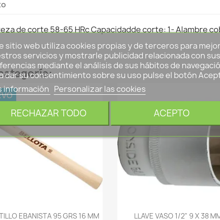
to
reza de corte 58-65 HRc Capacidadde corte: 1- Alambre co
e sitio web utiliza cookies propias y de terceros para mejo
stros servicios y mostrarle publicidad relacionada con su
ferencias mediante el análisis de sus hábitos de navegació
categoría:
a dar su consentimiento sobre su uso pulse el botón Acep
 información
Personalizar las cookies
EVO
RECHAZAR TODO
ACEPTO
-->
-->
ILLO EBANISTA 95 GRS 16 MM
LLAVE VASO 1/2" 9 X 38 M