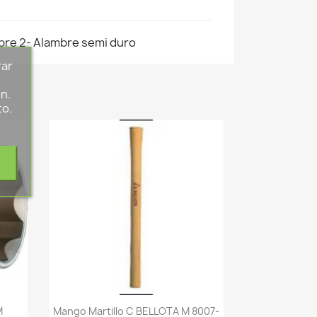
bre 2- Alambre semi duro
rar
s
n.
to.
-->
M
Mango Martillo C BELLOTA M 8007-