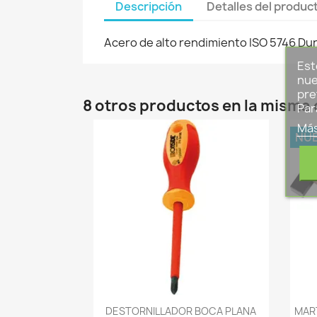
Descripción
Detalles del produc
Acero de alto rendimiento ISO 5746 Du
Est
nue
pre
8 otros productos en la misma 
Par
Más
NU
-->
DESTORNILLADOR BOCA PLANA
MART