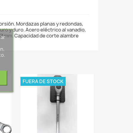
 torsión. Mordazas planas y redondas,
ro y duro. Acero eléctrico al vanadio,
2 Ø mm. Capacidad de corte alambre
rar
s
n.
to.
FUERA DE STOCK