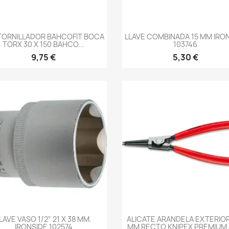
-->
-->
TORNILLADOR BAHCOFIT BOCA
LLAVE COMBINADA 15 MM IRO
TORX 30 X 150 BAHCO...
103746
9,75 €
5,30 €
-->
-->
LAVE VASO 1/2" 21 X 38 MM.
ALICATE ARANDELA EXTERIOR
IRONSIDE 102574
MM RECTO KNIPEX PREMIUM 4