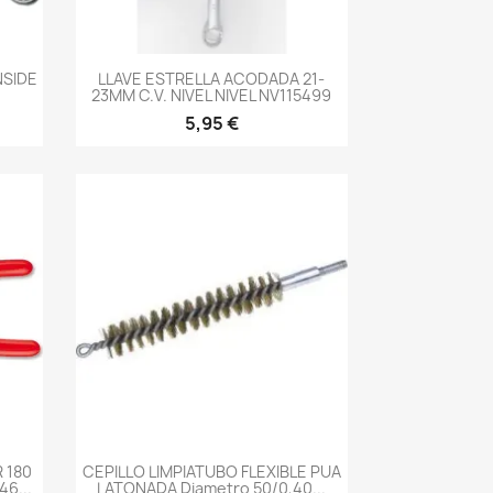
-->
NSIDE
LLAVE ESTRELLA ACODADA 21-
23MM C.V. NIVEL NIVEL NV115499
5,95 €
-->
 180
CEPILLO LIMPIATUBO FLEXIBLE PUA
6...
LATONADA Diametro 50/0,40...