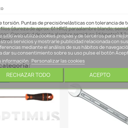
to
de torsión. Puntas de precisiónelásticas con tolerancia de
filos (dureza de aprox. 61 HRC) paraalambre blando, semidu
etapas. Capacidad de corte alambre semiduro (diámetro) 3,
e sitio web utiliza cookies propias y de terceros para mejo
0 mm.
stros servicios y mostrarle publicidad relacionada con su
ferencias mediante el análisis de sus hábitos de navegació
a dar su consentimiento sobre su uso pulse el botón Acep
 información
Personalizar las cookies
categoría:
RECHAZAR TODO
ACEPTO
EVO