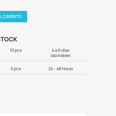
AL CARRITO
STOCK
10 pcs
4 a 6 días
laborables
0 pcs
24 - 48 Horas