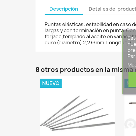
Descripción
Detalles del produc
Puntas elásticas: estabilidad en caso 
largas y con terminación en punta. Con 
forjado,templado al aceite en varias 
Est
duro (diámetro) 2,2 Ø mm. Longitud 20
nue
pre
Par
Más
8 otros productos en la misma 
NUEVO
NU