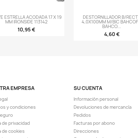
-->
-->
VE ESTRELLA ACODADA 17 X 19
DESTORNILLADOR B/REC
MM IRONSIDE 113142
4,0X100MM M/BIC BAHCOF
BAHCO...
10,95 €
4,60 €
TRA EMPRESA
SU CUENTA
egal
Información personal
os y condiciones
Devoluciones de mercancía
seguro
Pedidos
a de privacidad
Facturas por abono
ca de cookies
Direcciones