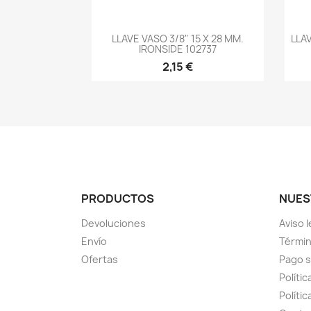
-->
LLAVE VASO 3/8" 15 X 28 MM.
LLA
IRONSIDE 102737
2,15 €
PRODUCTOS
NUES
Devoluciones
Aviso l
Envío
Términ
Ofertas
Pago 
Polític
Políti