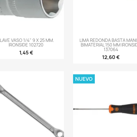
-->
-->
LLAVE VASO 1/4" 9 X 25 MM.
LIMA REDONDA BASTA MA
IRONSIDE 102720
BIMATERIAL 150 MM IRONSI
137064
1,45 €
12,60 €
NUEVO