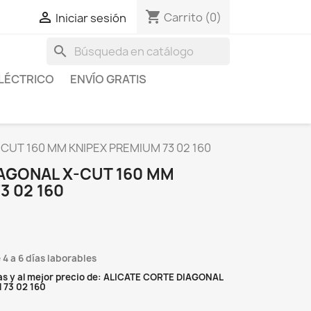
shopping_cart

Carrito
(0)
Iniciar sesión
search
LÉCTRICO
ENVÍO GRATIS
CUT 160 MM KNIPEX PREMIUM 73 02 160
IAGONAL X-CUT 160 MM
3 02 160
 4 a 6 días laborables
as y al mejor precio de: ALICATE CORTE DIAGONAL
73 02 160