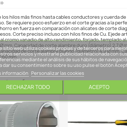
to
de los hilos más finos hasta cables conductores y cuerda d
. Se requiere poco esfuerzo en el corte gracias a la perfe
ahorro en fuerza en comparación con alicates de corte dia
sos. Corte preciso incluso con hilos finos de Cu. Ejede ar
al cromo vanadio de alto rendimiento, forjado, templado al
 Ø mm. Capacidad de corte alambre duro (diámetro) 2,7 Ø 
e sitio web utiliza cookies propias y de terceros para mejo
Capacidad de corte alambre blando (diámetro) 4,8 Ø mm. Ca
stros servicios y mostrarle publicidad relacionada con su
d 160 mm.
ferencias mediante el análisis de sus hábitos de navegació
a dar su consentimiento sobre su uso pulse el botón Acep
 información
Personalizar las cookies
categoría:
RECHAZAR TODO
ACEPTO