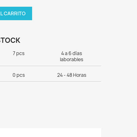
AL CARRITO
STOCK
7 pcs
4 a 6 días
laborables
0 pcs
24 - 48 Horas