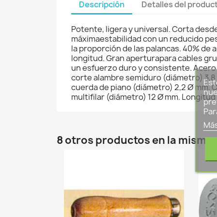
Descripción
Detalles del produc
Potente, ligera y universal. Corta des
máximaestabilidad con un reducido peso
la proporción de las palancas. 40% de 
longitud. Gran aperturapara cables grue
un esfuerzo duro y consistente. Acero 
corte alambre semiduro (diámetro) 3,8
Est
cuerda de piano (diámetro) 2,2 Ø mm. 
nue
multifilar (diámetro) 12 Ø mm. Longitu
pre
Par
Más
8 otros productos en la misma 