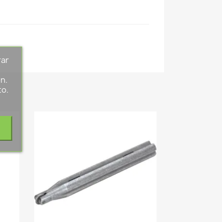
rar
s
n.
to.