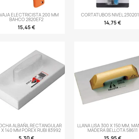
-->
-->
VAJA ELECTRICISTA 200 MM
CORTATUBOS NIVEL 23020
BAHCO 2820EF2
14,75 €
15,45 €
-->
-->
OCHA ALBAÑIL RECTANGULAR
LLANA LISA 300 X 150 MM, M
 X 140 MM POREX RUBI 83992
MADERA BELLOTA 58611
5,30 €
15,95 €