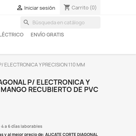
shopping_cart

Carrito
(0)
Iniciar sesión
search
LÉCTRICO
ENVÍO GRATIS
/ ELECTRONICA Y PRECISION 110 MM
AGONAL P/ ELECTRONICA Y
M MANGO RECUBIERTO DE PVC
 4 a 6 días laborables
as y al mejor precio de: ALICATE CORTE DIAGONAL