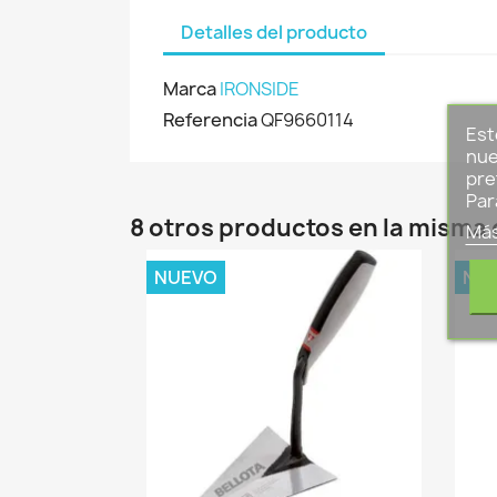
Detalles del producto
Marca
IRONSIDE
Referencia
QF9660114
Est
nue
pre
Par
8 otros productos en la misma 
Más
NUEVO
NU