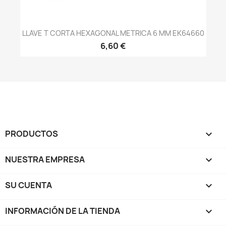
LLAVE T CORTA HEXAGONAL METRICA 6 MM EK64660
6,60 €
PRODUCTOS

NUESTRA EMPRESA

SU CUENTA

INFORMACIÓN DE LA TIENDA
keyboard_arrow_down