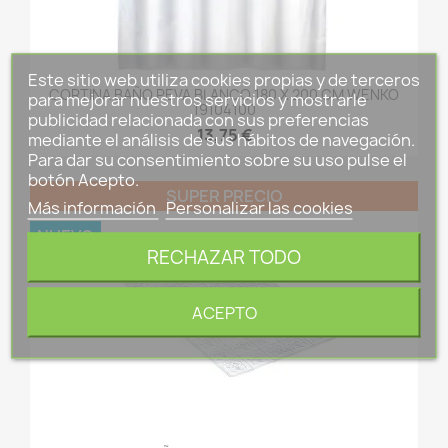
Este sitio web utiliza cookies propias y de terceros
CORTINA BAÑO PEVA BLANCO 180 X 200 CM WENKO
para mejorar nuestros servicios y mostrarle
19104100
publicidad relacionada con sus preferencias
13,75 €
mediante el análisis de sus hábitos de navegación.
Para dar su consentimiento sobre su uso pulse el
botón Acepto.
SUPER PRECIO
Más información
Personalizar las cookies
NUEVO
RECHAZAR TODO
ACEPTO