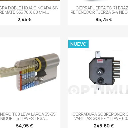
-->
-->
GRA DOBLE HOJA CINCADA SIN
CIERRAPUERTA TS-71 BRA
REMATE 553 70 X 60 MM...
RETENEDOR FUERZA 3-4 NEGR
2,45 €
95,75 €
NUEVO
-->
-->
INDRO T60 LEVA LARGA 35-35
CERRADURA SOBREPONER 
NIQUEL, 5 LLAVES TESA...
VARILLAS GOLPE Y LLAVE 60/I
54,95 €
245,60 €