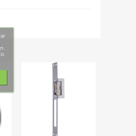
rar
s
n.
to.