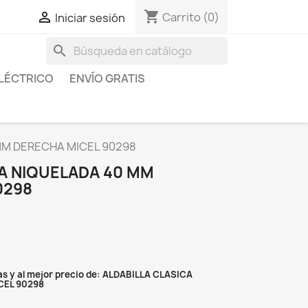
shopping_cart

Carrito
(0)
Iniciar sesión
search
LÉCTRICO
ENVÍO GRATIS
MM DERECHA MICEL 90298
CA NIQUELADA 40 MM
0298
s y al mejor precio de: ALDABILLA CLASICA
CEL 90298