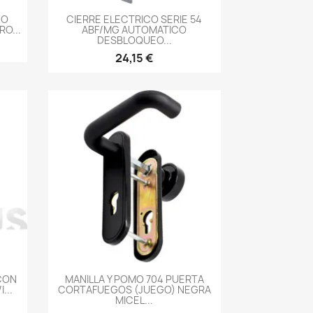
-->
ZO
CIERRE ELECTRICO SERIE 54
O...
ABF/MG AUTOMATICO
DESBLOQUEO...
24,15 €
-->
CON
MANILLA Y POMO 704 PUERTA
...
CORTAFUEGOS (JUEGO) NEGRA
MICEL...