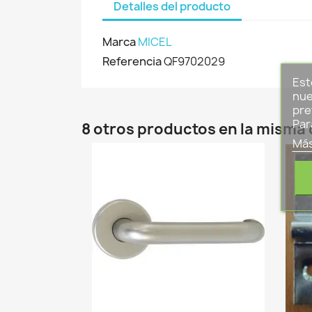
Detalles del producto
Marca
MICEL
Referencia
QF9702029
Est
nue
pre
Par
8 otros productos en la misma 
Más