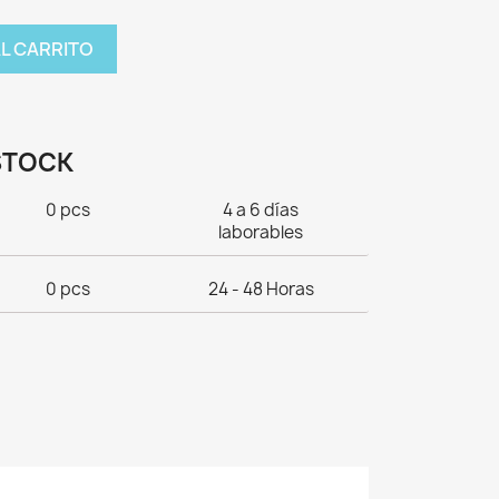
AL CARRITO
STOCK
0 pcs
4 a 6 días
laborables
0 pcs
24 - 48 Horas