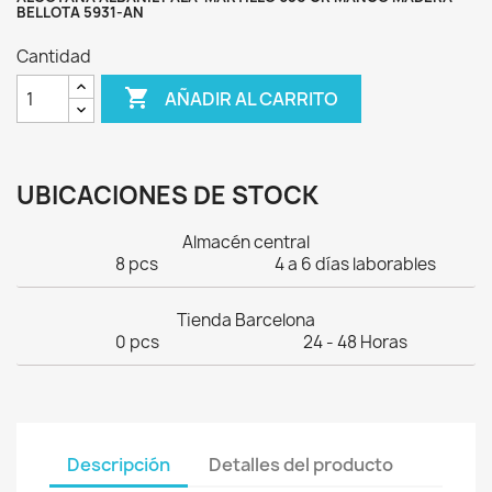
BELLOTA 5931-AN
Cantidad

AÑADIR AL CARRITO
UBICACIONES DE STOCK
Almacén central
8 pcs
4 a 6 días laborables
Tienda Barcelona
0 pcs
24 - 48 Horas
Descripción
Detalles del producto