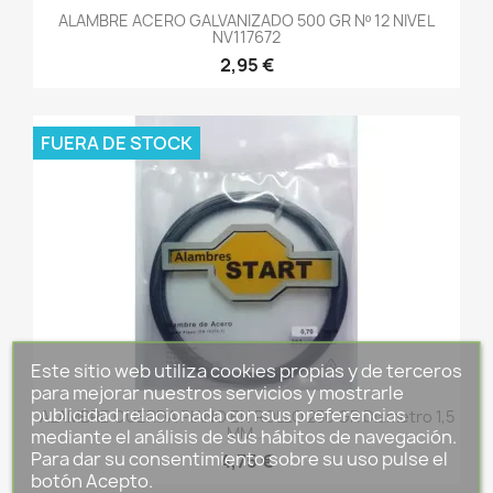
ALAMBRE ACERO GALVANIZADO 500 GR Nº 12 NIVEL
NV117672
2,95 €
FUERA DE STOCK
Este sitio web utiliza cookies propias y de terceros
para mejorar nuestros servicios y mostrarle
publicidad relacionada con sus preferencias
ALAMBRE CUERDA PIANO EN ROLLO 250 GR Diametro 1,5
MM...
mediante el análisis de sus hábitos de navegación.
Para dar su consentimiento sobre su uso pulse el
4,75 €
botón Acepto.