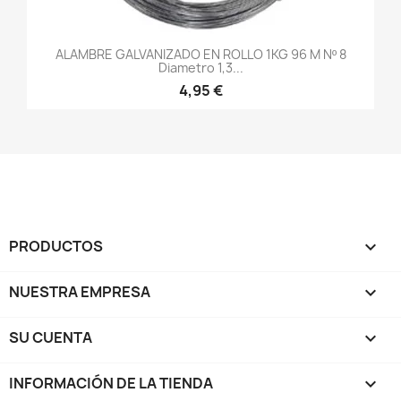
ALAMBRE GALVANIZADO EN ROLLO 1KG 96 M Nº 8
Diametro 1,3...
4,95 €
PRODUCTOS

NUESTRA EMPRESA

SU CUENTA

INFORMACIÓN DE LA TIENDA
keyboard_arrow_down