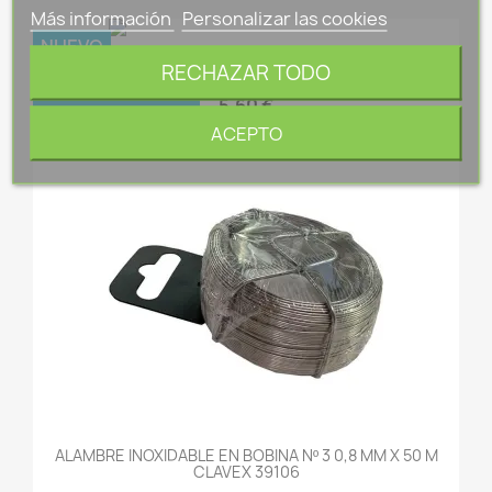
Más información
Personalizar las cookies
NUEVO
ALAMBRE ACERO GALVANIZADO 1KG N8 1,3MM X 96M
RECHAZAR TODO
NIVEL 23042281
FUERA DE STOCK
5,60 €
ACEPTO
ALAMBRE INOXIDABLE EN BOBINA Nº 3 0,8 MM X 50 M
CLAVEX 39106