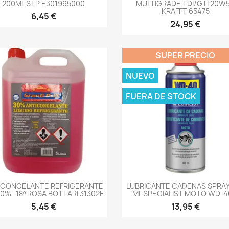
200ML STP E301995000
MULTIGRADE TDI/GTI 20W
KRAFFT 65475
6,45 €
24,95 €
SUPER PRECIO
NUEVO
FUERA DE STOCK
-->
-->
ICONGELANTE REFRIGERANTE
LUBRICANTE CADENAS SPRAY
30% -18º ROSA BOTTARI 31302E
ML SPECIALIST MOTO WD-40
5,45 €
13,95 €