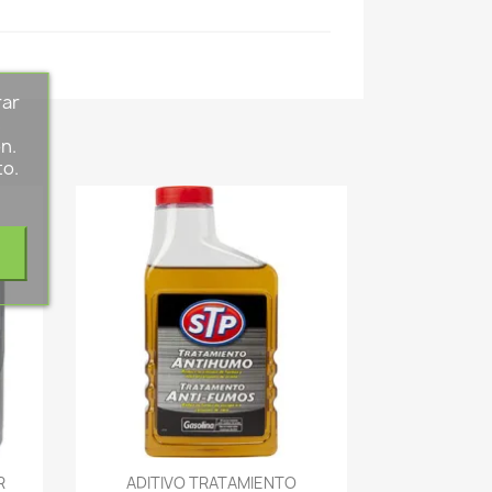
rar
s
n.
to.
-->
R
ADITIVO TRATAMIENTO