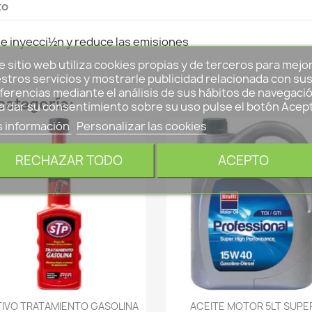
to
de inyecci½n y reduce las emisiones
e sitio web utiliza cookies propias y de terceros para mejo
stros servicios y mostrarle publicidad relacionada con su
ferencias mediante el análisis de sus hábitos de navegació
categoría:
a dar su consentimiento sobre su uso pulse el botón Acep
 información
Personalizar las cookies
RECHAZAR TODO
ACEPTO
-->
-->
TIVO TRATAMIENTO GASOLINA
ACEITE MOTOR 5LT SUPE