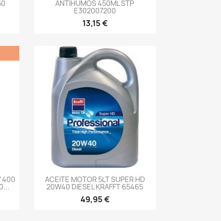
50
ANTIHUMOS 450ML STP
E302007200
13,15 €
-->
 400
ACEITE MOTOR 5LT SUPER HD
...
20W40 DIESEL KRAFFT 65465
49,95 €