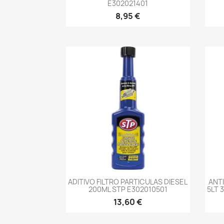
E302021401
8,95 €
-->
ADITIVO FILTRO PARTICULAS DIESEL
ANT
200ML STP E302010501
5LT 
13,60 €