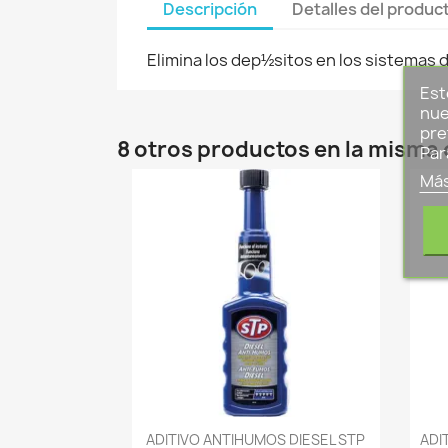
Descripción
Detalles del produc
Elimina los dep½sitos en los sistemas 
Est
nue
pre
8 otros productos en la misma 
Par
Más
-->
ADITIVO ANTIHUMOS DIESEL STP
ADI