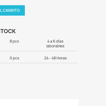
AL CARRITO
STOCK
8 pcs
4 a 6 días
laborables
0 pcs
24 - 48 Horas