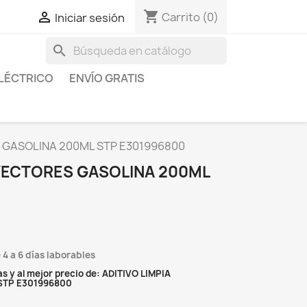
shopping_cart

Carrito
(0)
Iniciar sesión
search
LÉCTRICO
ENVÍO GRATIS
S GASOLINA 200ML STP E301996800
NYECTORES GASOLINA 200ML
 4 a 6 días laborables
 y al mejor precio de: ADITIVO LIMPIA
STP E301996800