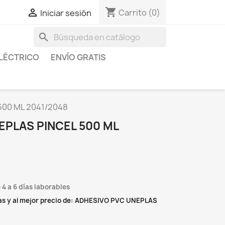
shopping_cart

Carrito
(0)
Iniciar sesión
search
LÉCTRICO
ENVÍO GRATIS
500 ML 2041/2048
EPLAS PINCEL 500 ML
 4 a 6 días laborables
as y al mejor precio de: ADHESIVO PVC UNEPLAS