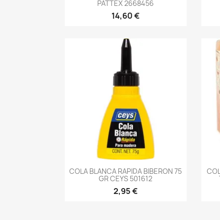
PATTEX 2668456
14,60 €
-->
COLA BLANCA RAPIDA BIBERON 75
COL
GR CEYS 501612
2,95 €