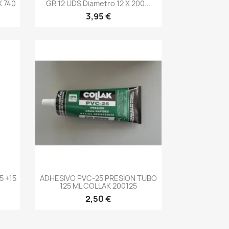
 740
GR 12 UDS Diametro 12 X 200...
3,95 €
-->
5 +15
ADHESIVO PVC-25 PRESION TUBO
125 ML COLLAK 200125
2,50 €