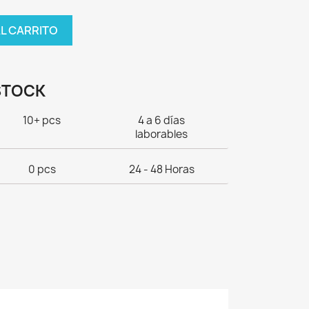
AL CARRITO
STOCK
10+ pcs
4 a 6 días
laborables
0 pcs
24 - 48 Horas