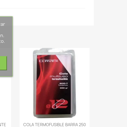
rar
s
n.
to.
-->
NTE
COLA TERMOFUSIBLE BARRA 250