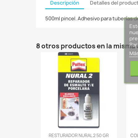
Descripción
Detalles del produc
500ml pincel. Adhesivo para tuberías d
Est
nue
pre
Par
8 otros productos en la misma 
Más
-->
RESTURADOR NURAL 2 50 GR
COL