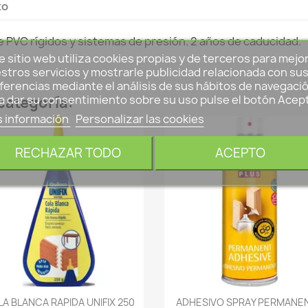
to
e PVC rígidos y sistemas de presión. 2 años de caducidad.
e sitio web utiliza cookies propias y de terceros para mejo
stros servicios y mostrarle publicidad relacionada con su
ferencias mediante el análisis de sus hábitos de navegació
a dar su consentimiento sobre su uso pulse el botón Acep
categoría:
 información
Personalizar las cookies
RECHAZAR TODO
ACEPTO
-->
-->
A BLANCA RAPIDA UNIFIX 250
ADHESIVO SPRAY PERMANE