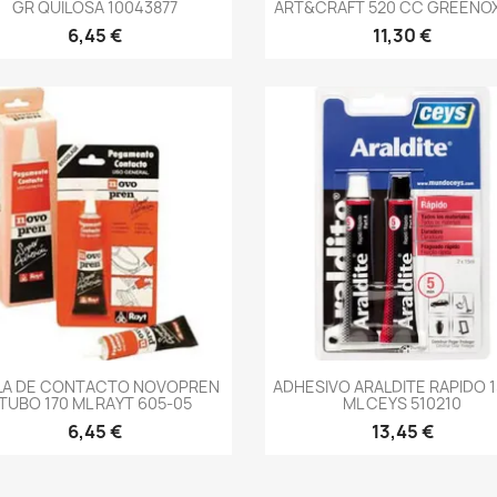
GR QUILOSA 10043877
ART&CRAFT 520 CC GREENOX
6,45 €
11,30 €
-->
-->
A DE CONTACTO NOVOPREN
ADHESIVO ARALDITE RAPIDO 1
TUBO 170 ML RAYT 605-05
ML CEYS 510210
6,45 €
13,45 €