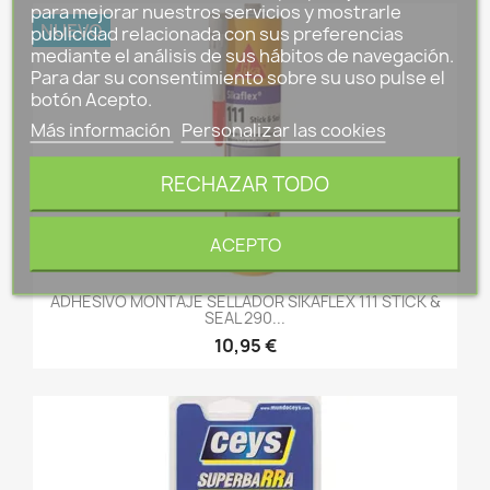
para mejorar nuestros servicios y mostrarle
NUEVO
publicidad relacionada con sus preferencias
mediante el análisis de sus hábitos de navegación.
Para dar su consentimiento sobre su uso pulse el
botón Acepto.
Más información
Personalizar las cookies
RECHAZAR TODO
ACEPTO
ADHESIVO MONTAJE SELLADOR SIKAFLEX 111 STICK &
SEAL 290...
10,95 €