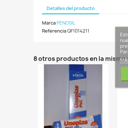
Detalles del producto
Marca
PENOSIL
Referencia
QF1014211
Est
nue
pre
Par
8 otros productos en la misma 
Más