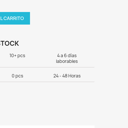
AL CARRITO
STOCK
10+ pcs
4 a 6 días
laborables
0 pcs
24 - 48 Horas