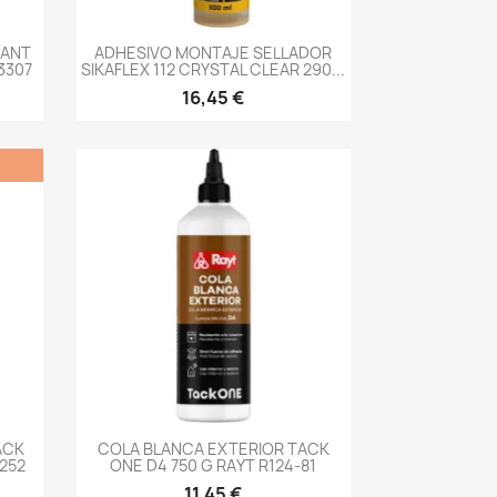
-->
TANT
ADHESIVO MONTAJE SELLADOR
3307
SIKAFLEX 112 CRYSTAL CLEAR 290...
16,45 €
-->
ACK
COLA BLANCA EXTERIOR TACK
252
ONE D4 750 G RAYT R124-81
11,45 €