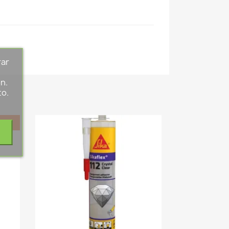
rar
s
n.
to.