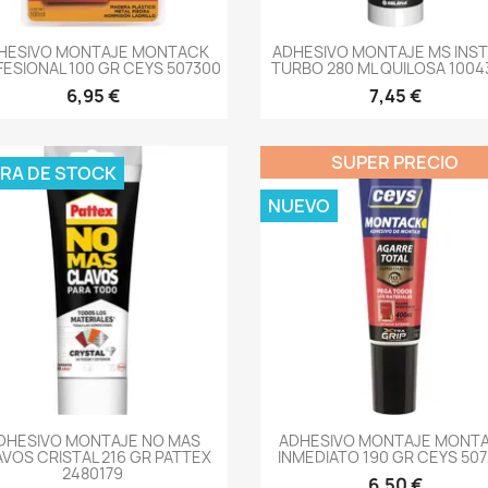
-->
-->
HESIVO MONTAJE MONTACK
ADHESIVO MONTAJE MS INS
ESIONAL 100 GR CEYS 507300
TURBO 280 ML QUILOSA 1004
6,95 €
7,45 €
SUPER PRECIO
RA DE STOCK
NUEVO
-->
-->
DHESIVO MONTAJE NO MAS
ADHESIVO MONTAJE MONT
VOS CRISTAL 216 GR PATTEX
INMEDIATO 190 GR CEYS 507
2480179
6,50 €