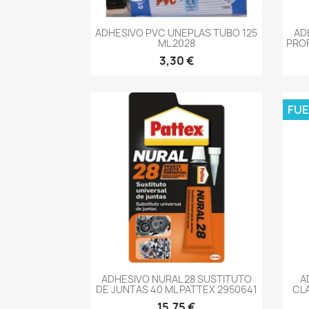
-->
ADHESIVO PVC UNEPLAS TUBO 125
AD
ML 2028
PROF
3,30 €
FUE
-->
ADHESIVO NURAL 28 SUSTITUTO
A
DE JUNTAS 40 ML PATTEX 2950641
CLA
15,75 €