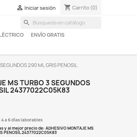
shopping_cart

Carrito
(0)
Iniciar sesión
search
LÉCTRICO
ENVÍO GRATIS
SEGUNDOS 290 ML GRIS PENOSIL
JE MS TURBO 3 SEGUNDOS
SIL 24377022C05K83
 4 a 6 días laborables
as y al mejor precio de: ADHESIVO MONTAJE MS
IS PENOSIL 24377022C05K83