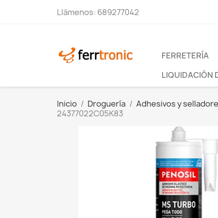
Llámenos:
689277042
FERRETERÍA
LIQUIDACIÓN 
Inicio
Droguería
Adhesivos y sellador
24377022C05K83