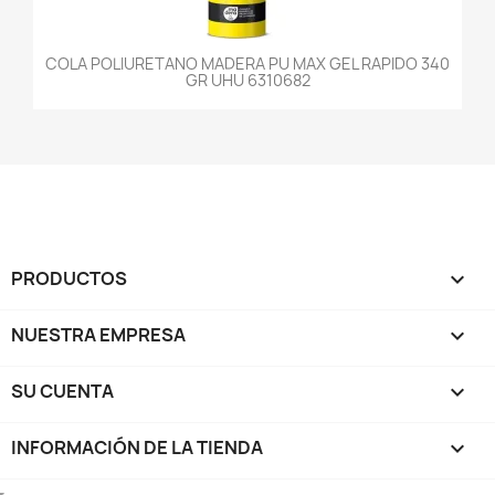
COLA POLIURETANO MADERA PU MAX GEL RAPIDO 340
GR UHU 6310682
PRODUCTOS

NUESTRA EMPRESA

SU CUENTA

INFORMACIÓN DE LA TIENDA
keyboard_arrow_down