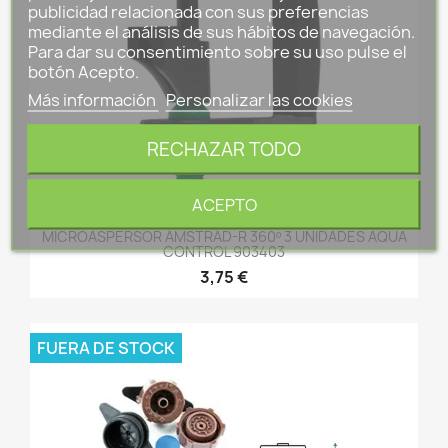
publicidad relacionada con sus preferencias
mediante el análisis de sus hábitos de navegación.
Para dar su consentimiento sobre su uso pulse el
botón Acepto.
Más información
Personalizar las cookies
RECHAZAR TODO
ACEPTO
MICROASPERSOR AMSTRAD-R 360º 3 UNIDADES AQUA
CONTROL 903403
3,75 €
FUERA DE STOCK