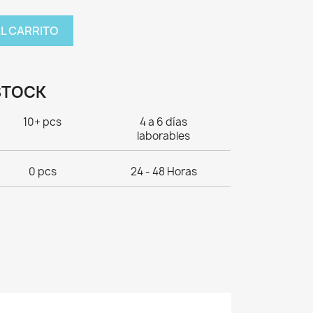
AL CARRITO
STOCK
10+ pcs
4 a 6 días
laborables
0 pcs
24 - 48 Horas