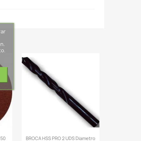
rar
s
n.
to.
-->
150
BROCA HSS PRO 2 UDS Diametro