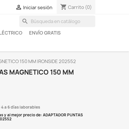
shopping_cart

Carrito
(0)
Iniciar sesión
search
LÉCTRICO
ENVÍO GRATIS
ETICO 150 MM IRONSIDE 202552
AS MAGNETICO 150 MM
 4 a 6 días laborables
as y al mejor precio de: ADAPTADOR PUNTAS
202552