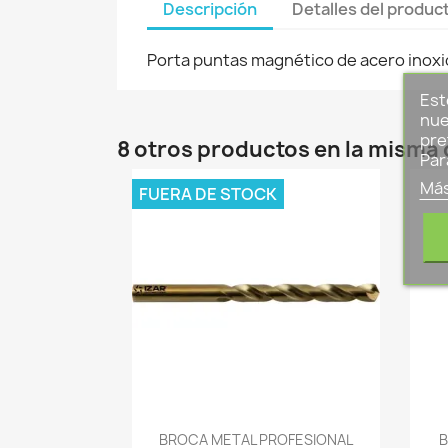
Descripción
Detalles del produc
Porta puntas magnético de acero inoxi
Est
nue
pre
8 otros productos en la misma 
Par
Más
FUERA DE STOCK
-->
BROCA METAL PROFESIONAL