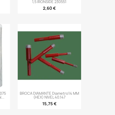
1,5 IRONSIDE 230551
2,60 €
-->
075
BROCA DIAMANTE Diametro14 MM
...
(HEX) NIVEL 40.147
15,75 €