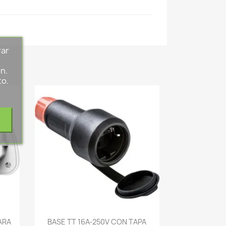
rar
s
n.
to.
-->
ARA
BASE TT 16A-250V CON TAPA