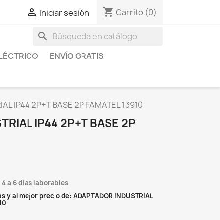
shopping_cart

Carrito
(0)
Iniciar sesión
search
LÉCTRICO
ENVÍO GRATIS
AL IP44 2P+T BASE 2P FAMATEL 13910
RIAL IP44 2P+T BASE 2P
 4 a 6 días laborables
as y al mejor precio de: ADAPTADOR INDUSTRIAL
10