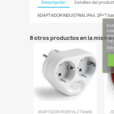
Descripción
Detalles del produc
ADAPTADOR INDUSTRIAL IP44. 2P+T bas
Est
nue
pre
8 otros productos en la misma 
Par
Más
-->
ADAPTADOR FRONTAL 2 TOMAS
A