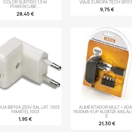
COLOR SURTIDO 1,5 M
VIAJE EUROPA TECH SP011
POWERCUBE...
9,75 €
28,45 €
-->
-->
IJA BIP.10A 250V SAL.LAT. 1003
ALIMENTADOR MULT + AD
FAMATEL 1003
1500MA-EUP AL0872E AXIL AL
E
1,95 €
21,30 €