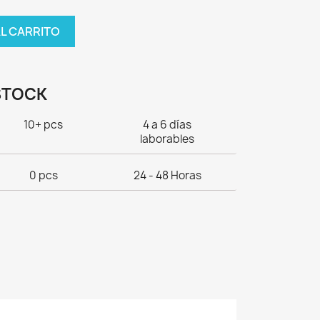
AL CARRITO
STOCK
10+ pcs
4 a 6 días
laborables
0 pcs
24 - 48 Horas