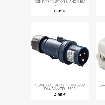
C0N INTERRUPTOR BLANCO 16A
250V...
6,95 €
-->
CLAVIJA CETAC 3P + T 16A 380V
CLAV
IP44 FAMATEL 13300
4,95 €