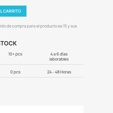
AL CARRITO
ido de compra para el producto es 15 y sus
STOCK
10+ pcs
4 a 6 días
laborables
0 pcs
24 - 48 Horas