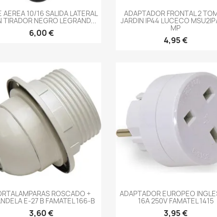
-->
-->
 AEREA 10/16 SALIDA LATERAL
ADAPTADOR FRONTAL 2 TO
 TIRADOR NEGRO LEGRAND...
JARDIN IP44 LUCECO MSU2IP
MP
6,00 €
4,95 €
-->
-->
ORTALAMPARAS ROSCADO +
ADAPTADOR EUROPEO INGLES
NDELA E-27 B FAMATEL 166-B
16A 250V FAMATEL 1415
3,60 €
3,95 €