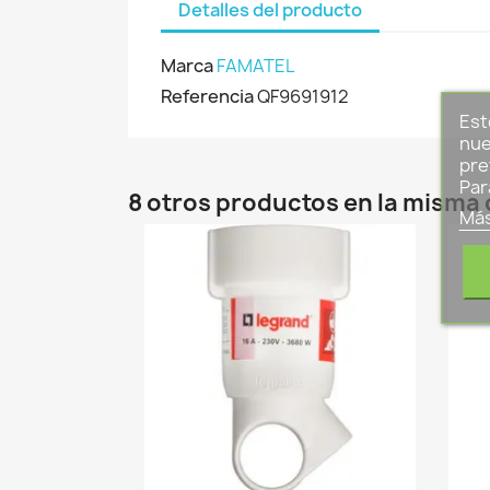
Detalles del producto
Marca
FAMATEL
Referencia
QF9691912
Est
nue
pre
Par
8 otros productos en la misma 
Más