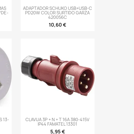
-->
MAS
ADAPTADOR SCHUKO USB+USB-C
/DE-
PD20W COLOR SURTIDO GARZA
420056C
10,60 €
-->
 13-
CLAVIJA 3P + N + T 16A 380-415V
IP44 FAMATEL 13301
5,95 €