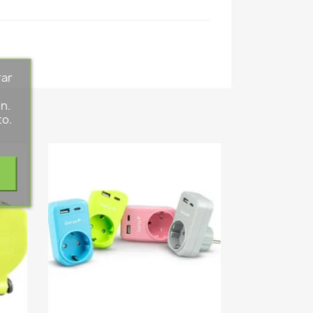
rar
s
n.
to.